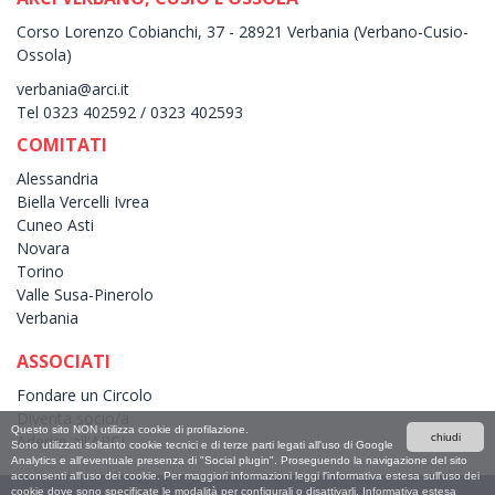
Corso Lorenzo Cobianchi, 37 - 28921 Verbania (Verbano-Cusio-
Ossola)
verbania@arci.it
Tel 0323 402592 / 0323 402593
COMITATI
Alessandria
Biella Vercelli Ivrea
Cuneo Asti
Novara
Torino
Valle Susa-Pinerolo
Verbania
ASSOCIATI
Fondare un Circolo
Diventa socio/a
Questo sito NON utilizza cookie di profilazione.
Aderire all'ARCI
chiudi
Sono utilizzati soltanto cookie tecnici e di terze parti legati all'uso di Google
Analytics e all'eventuale presenza di "Social plugin". Proseguendo la navigazione del sito
acconsenti all'uso dei cookie. Per maggiori informazioni leggi l'informativa estesa sull'uso dei
cookie dove sono specificate le modalità per configurali o disattivarli.
Informativa estesa