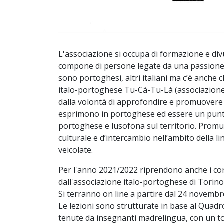
L'associazione si occupa di formazione e div
compone di persone legate da una passione 
sono portoghesi, altri italiani ma c’è anche c
italo-portoghese Tu-Cá-Tu-Lá (associazione c
dalla volontà di approfondire e promuovere le
esprimono in portoghese ed essere un punto
portoghese e lusofona sul territorio. Promuo
culturale e d’intercambio nell’ambito della l
veicolate.
Per l'anno 2021/2022 riprendono anche i co
dall'associazione italo-portoghese di Torin
Si terranno on line a partire dal 24 novembre
Le lezioni sono strutturate in base al Quad
tenute da insegnanti madrelingua, con un tot