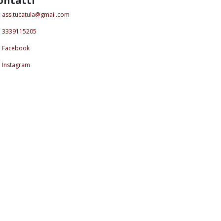
ontatti
ass.tucatula@gmail.com
3339115205
Facebook
Instagram