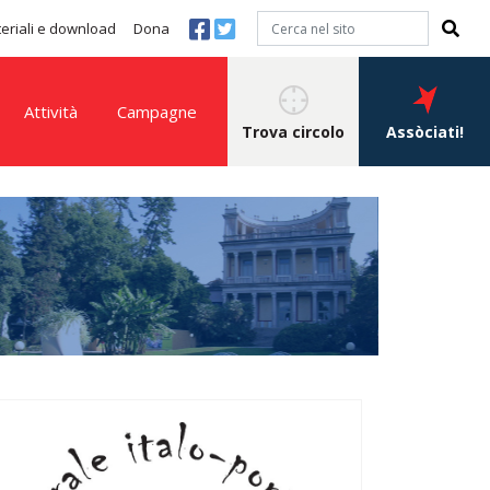
eriali e download
Dona
Attività
Campagne
Trova circolo
Assòciati!