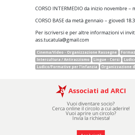
CORSO INTERMEDIO da inizio novembre – merc
CORSO BASE da metà gennaio – giovedì 18.30-2
Per iscriversi e per altre informazioni vi invit
ass.tucatula@gmail.com
Cinema/Video - Organizzazione Rassegne
Formaz
Intercultura / Antirazzismo
Lingue - Corsi
Ludic
Ludico/Formative per l'infanzia
Organizzazione di
Associati ad ARCI
Vuoi diventare socio?
Cerca online il circolo a cui aderire!
Vuoi aprire un circolo?
Invia la richiesta!