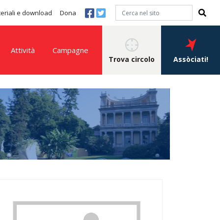
eriali e download
Dona
Attività
Campagne
Trova circolo
Assòciati!