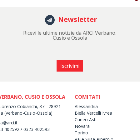
Newsletter
Ricevi le ultime notizie da ARCI Verbano,
Cusio e Ossola
Iscrivimi
VERBANO, CUSIO E OSSOLA
COMITATI
Lorenzo Cobianchi, 37 - 28921
Alessandria
ia (Verbano-Cusio-Ossola)
Biella Vercelli Ivrea
Cuneo Asti
a@arci.it
Novara
23 402592 / 0323 402593
Torino
Valle Susa-Pinerolo